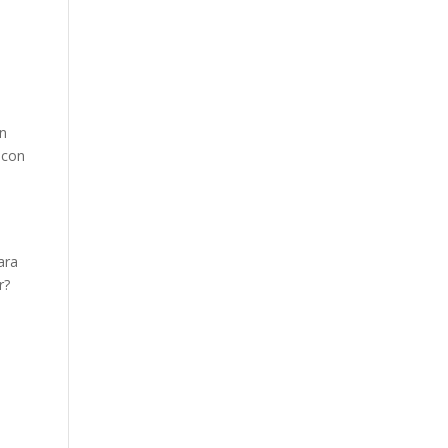
én
 con
,
ara
r?