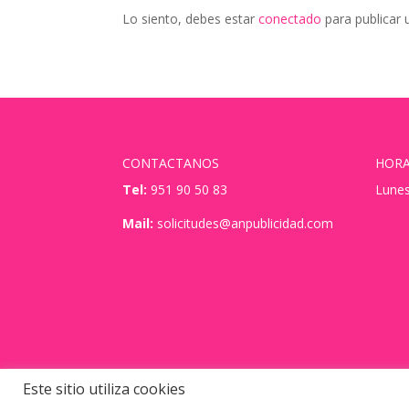
Lo siento, debes estar
conectado
para publicar 
CONTACTANOS
HORA
Tel:
951 90 50 83
Lunes
Mail:
solicitudes@anpublicidad.com
Este sitio utiliza cookies