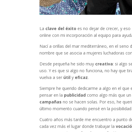
La
clave del éxito
es no dejar de crecer, y eso
online con mi incorporación al equipo para ayuda
Nací a orillas del mar mediterráneo, en el seno
nombre que se asocia a mujeres luchadoras con 
Desde pequeña he sido muy
creativa
: si algo
uso. Y es que si algo no funciona, no hay que tir
vuelva a ser
útil
y
eficaz
.
Siempre he querido dedicarme a algo en el que 
pensar en la
publicidad
como algo más que un e
campañas
no se hacen solas. Por eso, he queri
último momento cuando pensé en la posibilidad
Cuatro años más tarde me encuentro a punto de
cada vez más el lugar donde trabajar la
vocaci