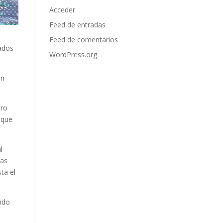
Acceder
Feed de entradas
Feed de comentarios
tados
WordPress.org
un
tro
 que
l
las
ta el
ndo