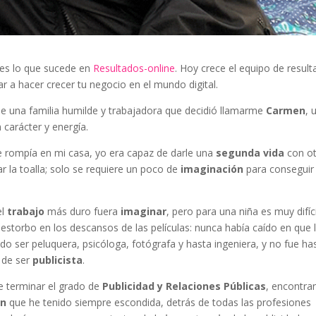
 es lo que sucede en
Resultados-online
. Hoy crece el equipo de resul
r a hacer crecer tu negocio en el mundo digital.
 de una familia humilde y trabajadora que decidió llamarme
Carmen
, 
carácter y energía.
 se rompía en mi casa, yo era capaz de darle una
segunda vida
con o
ar la toalla; solo se requiere un poco de
imaginación
para conseguir
el
trabajo
más duro fuera
imaginar
, pero para una niña es muy difíci
storbo en los descansos de las películas: nunca había caído en que 
do ser peluquera, psicóloga, fotógrafa y hasta ingeniera, y no fue has
 de ser
publicista
.
 terminar el grado de
Publicidad y Relaciones Públicas
, encontra
ón
que he tenido siempre escondida, detrás de todas las profesiones